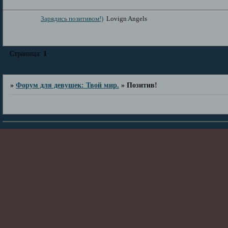
Зарядись позитивом!)
Lovign Angels
Страница:
1
»
Форум для девушек: Твой мир.
»
Позитив!